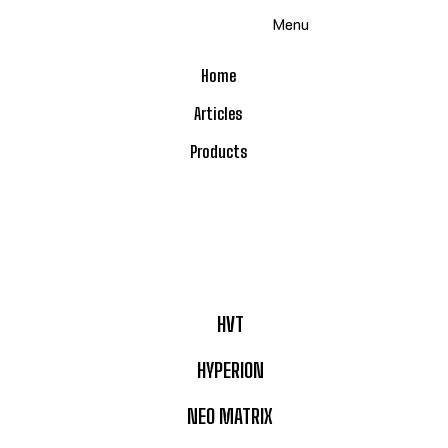
Skip
Menu
to
content
Home
Articles
Products
HVT
HYPERION
NEO MATRIX